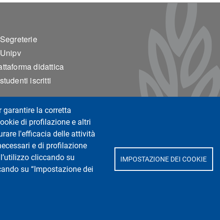
ter 2
 Segreterie
 Unipv
ttaforma didattica
tudenti iscritti
r garantire la corretta
ookie di profilazione e altri
are l'efficacia delle attività
necessari e di profilazione
l’utilizzo cliccando su
IMPOSTAZIONE DEI COOKIE
iccando su “Impostazione dei
so e del Comportamento
atteo