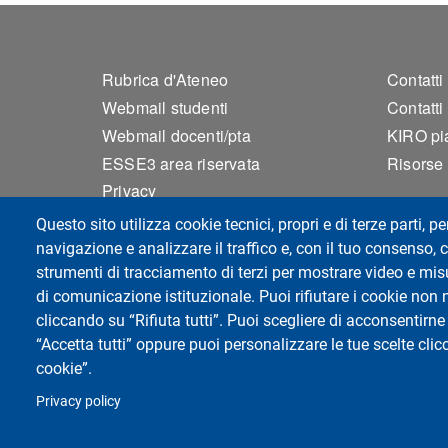
Footer 1
Foo
Rubrica d'Ateneo
Contatti
Webmail studenti
Contatti
Webmail docenti/pta
KIRO pia
ESSE3 area riservata
Risorse s
Privacy
Accessibilità
Questo sito utilizza cookie tecnici, propri e di terze parti, pe
Mappa del sito
navigazione e analizzare il traffico e, con il tuo consenso, c
Cookie settings
strumenti di tracciamento di terzi per mostrare video e misur
di comunicazione istituzionale. Puoi rifiutare i cookie non 
cliccando su “Rifiuta tutti”. Puoi scegliere di acconsentirne 
“Accetta tutti” oppure puoi personalizzare le tue scelte cl
Dipartimento di Scienze del Sistema Nervo
cookie”.
Università degli Studi di Pavia
Campus della Salute, presso Policlinico San M
Privacy policy
Viale Golgi 19, 27100 Pavia - Italy