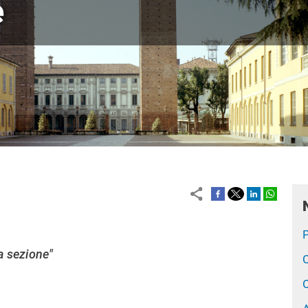
e
P
a sezione"
C
O