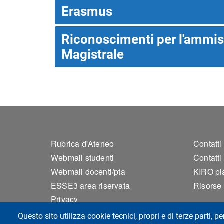
Erasmus
Riconoscimenti per l'ammis
Magistrale
Footer 1
Foo
Rubrica d'Ateneo
Contatti
Webmail studenti
Contatti
Webmail docenti/pta
KIRO pia
ESSE3 area riservata
Risorse s
Privacy
Accessibilità
Questo sito utilizza cookie tecnici, propri e di terze parti, pe