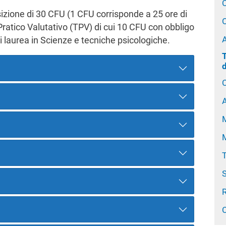
C
uisizione di 30 CFU (1 CFU corrisponde a 25 ore di
O
 Pratico Valutativo (TPV) di cui 10 CFU con obbligo
A
i laurea in Scienze e tecniche psicologiche.
T
C
A
M
T