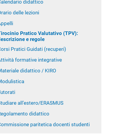
alendario didattico
rario delle lezioni
ppelli
irocinio Pratico Valutativo (TPV):
descrizione e regole
orsi Pratici Guidati (recuperi)
ttività formative integrative
ateriale didattico / KIRO
Modulistica
utorati
Studiare all’estero/ERASMUS
Regolamento didattico
Commissione paritetica docenti studenti