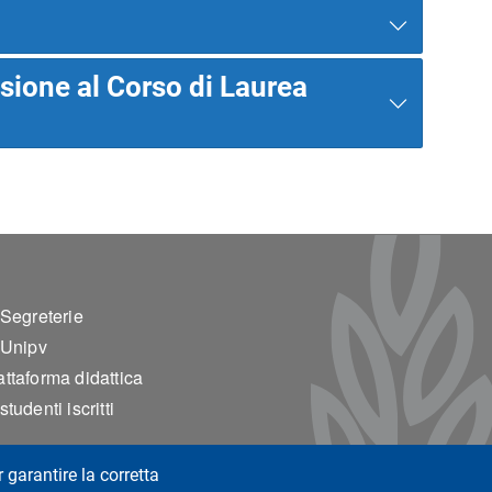
sione al Corso di Laurea
ter 2
 Segreterie
 Unipv
ttaforma didattica
tudenti iscritti
r garantire la corretta