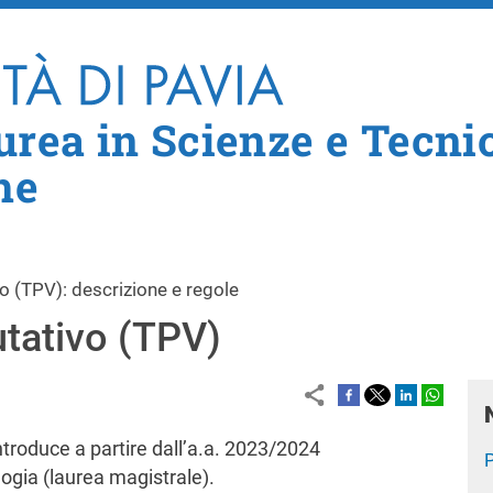
Salta al contenuto principale
aurea in Scienze e Tecni
he
vo (TPV): descrizione e regole
utativo (TPV)
ntroduce a partire dall’a.a. 2023/2024
P
ologia (laurea magistrale).